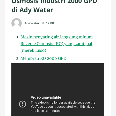
Osmosis Industri 2000 GPD
di Ady Water
Ady Water
17.08
Mesin penyaring air langsung minum
Reverse Osmosis (RO) yang kami jual
(merek Luso)
Membran RO 2000 GPD