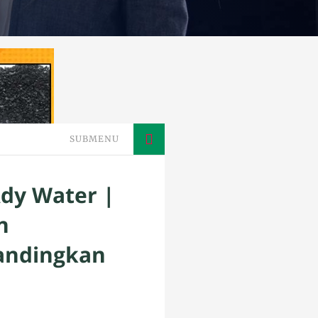
SUBMENU
Ady Water |
n
andingkan