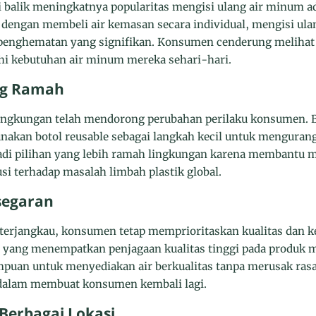
i balik meningkatnya popularitas mengisi ulang air minum a
dengan membeli air kemasan secara individual, mengisi ulan
enghematan yang signifikan. Konsumen cenderung melihat op
 kebutuhan air minum mereka sehari-hari.
ng Ramah
ingkungan telah mendorong perubahan perilaku konsumen. 
nakan botol reusable sebagai langkah kecil untuk mengurangi
adi pilihan yang lebih ramah lingkungan karena membantu m
i terhadap masalah limbah plastik global.
esegaran
terjangkau, konsumen tetap memprioritaskan kualitas dan k
g yang menempatkan penjagaan kualitas tinggi pada produk 
uan untuk menyediakan air berkualitas tanpa merusak rasa
dalam membuat konsumen kembali lagi.
 Berbagai Lokasi