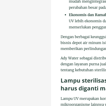
mudah mengintegrasi
perubahan besar pada
Ekonomis dan Ramah
UV lebih ekonomis d
memerlukan penggun
Dengan berbagai keunggul
bisnis depot air minum isi
memberikan perlindungan
Ady Water sebagai distri
dengan layanan purna jual
tentang kebutuhan sterili
Lampu sterilisa
harus diganti m
Lampu UV merupakan kompo
mikroorganisme lainnya 