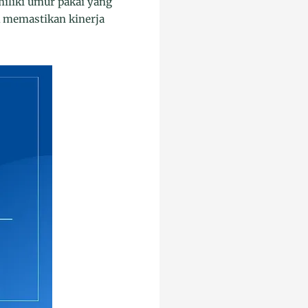
iliki umur pakai yang
k memastikan kinerja