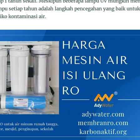
p 1 tahun sekali. Meskipun beberapa lampu UV mungkin mem
mpu setiap tahun adalah langkah pencegahan yang baik untu
iko kontaminasi air.