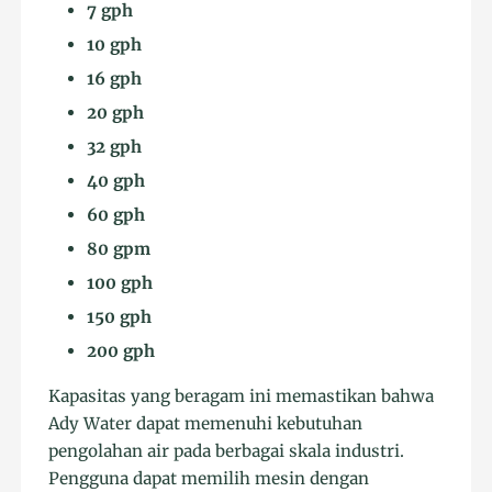
7 gph
10 gph
16 gph
20 gph
32 gph
40 gph
60 gph
80 gpm
100 gph
150 gph
200 gph
Kapasitas yang beragam ini memastikan bahwa
Ady Water dapat memenuhi kebutuhan
pengolahan air pada berbagai skala industri.
Pengguna dapat memilih mesin dengan